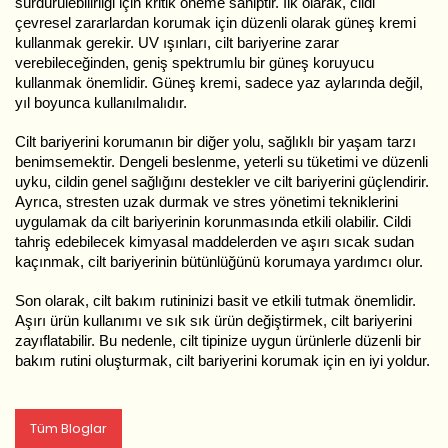
sürdürülebilirliği için kritik öneme sahiptir. İlk olarak, cildi
çevresel zararlardan korumak için düzenli olarak güneş kremi
kullanmak gerekir. UV ışınları, cilt bariyerine zarar
verebileceğinden, geniş spektrumlu bir güneş koruyucu
kullanmak önemlidir. Güneş kremi, sadece yaz aylarında değil,
yıl boyunca kullanılmalıdır.
Cilt bariyerini korumanın bir diğer yolu, sağlıklı bir yaşam tarzı
benimsemektir. Dengeli beslenme, yeterli su tüketimi ve düzenli
uyku, cildin genel sağlığını destekler ve cilt bariyerini güçlendirir.
Ayrıca, stresten uzak durmak ve stres yönetimi tekniklerini
uygulamak da cilt bariyerinin korunmasında etkili olabilir. Cildi
tahriş edebilecek kimyasal maddelerden ve aşırı sıcak sudan
kaçınmak, cilt bariyerinin bütünlüğünü korumaya yardımcı olur.
Son olarak, cilt bakım rutininizi basit ve etkili tutmak önemlidir.
Aşırı ürün kullanımı ve sık sık ürün değiştirmek, cilt bariyerini
zayıflatabilir. Bu nedenle, cilt tipinize uygun ürünlerle düzenli bir
bakım rutini oluşturmak, cilt bariyerini korumak için en iyi yoldur.
Tüm Bloglar