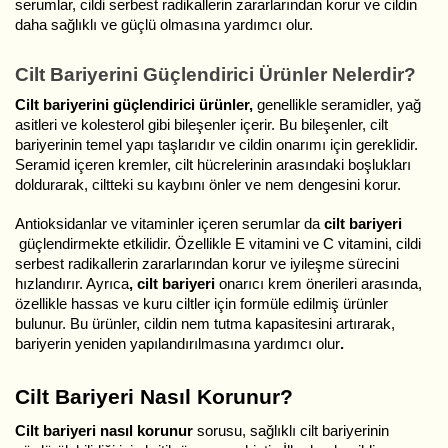
serumlar, cildi serbest radikallerin zararlarından korur ve cildin
daha sağlıklı ve güçlü olmasına yardımcı olur.
Cilt Bariyerini Güçlendirici Ürünler Nelerdir?
Cilt bariyerini güçlendirici ürünler,
genellikle seramidler, yağ
asitleri ve kolesterol gibi bileşenler içerir. Bu bileşenler, cilt
bariyerinin temel yapı taşlarıdır ve cildin onarımı için gereklidir.
Seramid içeren kremler, cilt hücrelerinin arasındaki boşlukları
doldurarak, ciltteki su kaybını önler ve nem dengesini korur.
Antioksidanlar ve vitaminler içeren serumlar da
cilt bariyeri
güçlendirmekte etkilidir. Özellikle E vitamini ve C vitamini, cildi
serbest radikallerin zararlarından korur ve iyileşme sürecini
hızlandırır. Ayrıca
, cilt bariyeri
onarıcı krem önerileri arasında,
özellikle hassas ve kuru ciltler için formüle edilmiş ürünler
bulunur. Bu ürünler, cildin nem tutma kapasitesini artırarak,
bariyerin yeniden yapılandırılmasına yardımcı olur
.
Cilt Bariyeri Nasıl Korunur?
Cilt bariyeri nasıl korunur
sorusu, sağlıklı cilt bariyerinin