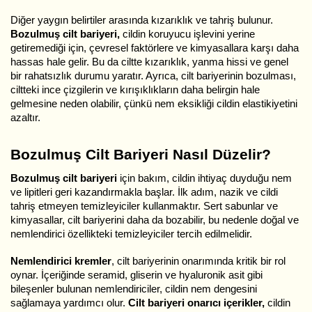
Diğer yaygın belirtiler arasında kızarıklık ve tahriş bulunur.
Bozulmuş cilt bariyeri,
cildin koruyucu işlevini yerine
getiremediği için, çevresel faktörlere ve kimyasallara karşı daha
hassas hale gelir. Bu da ciltte kızarıklık, yanma hissi ve genel
bir rahatsızlık durumu yaratır. Ayrıca, cilt bariyerinin bozulması,
ciltteki ince çizgilerin ve kırışıklıkların daha belirgin hale
gelmesine neden olabilir, çünkü nem eksikliği cildin elastikiyetini
azaltır.
Bozulmuş Cilt Bariyeri Nasıl Düzelir?
Bozulmuş cilt bariyeri
için bakım, cildin ihtiyaç duyduğu nem
ve lipitleri geri kazandırmakla başlar. İlk adım, nazik ve cildi
tahriş etmeyen temizleyiciler kullanmaktır. Sert sabunlar ve
kimyasallar, cilt bariyerini daha da bozabilir, bu nedenle doğal ve
nemlendirici özellikteki temizleyiciler tercih edilmelidir.
Nemlendirici kremler
, cilt bariyerinin onarımında kritik bir rol
oynar. İçeriğinde seramid, gliserin ve hyaluronik asit gibi
bileşenler bulunan nemlendiriciler, cildin nem dengesini
sağlamaya yardımcı olur.
Cilt bariyeri onarıcı içerikler,
cildin