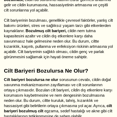
gelir ve cildin kurumasına, hassasiyetinin artmasına ve çeşitli
cilt sorunlarına yol açabilir.
Cilt bariyerinin bozulması, genellikle çevresel faktörler, yanlış cilt
bakımı ürünleri, stres ve sağlıksız yaşam tarzı gibi etkenlerden
kaynaklanır.
Bozulmuş cilt bariyeri,
cildin nem tutma
kapasitesini azaltır ve cildin dış etkenlere karşı daha
savunmasız hale gelmesine neden olur. Bu durum, ciltte
kızarıklık, kaşıntı, pullanma ve enfeksiyon riskinin artmasına yol
açabilir. Cilt bariyerinin sağlıklı olması, cildin genç ve parlak
görünmesini sağlamak için hayati öneme sahiptir.
Cilt Bariyeri Bozulursa Ne Olur?
Cilt bariyeri bozulursa ne olur
sorusunun cevabı, cildin doğal
savunma mekanizmasının zayıflaması ve cilt sorunlarının
ortaya çıkmasıdır. Bozulan cilt bariyeri, cildin dış etkenlere karşı
korumasını kaybetmesine ve nem dengesinin bozulmasına
neden olur. Bu durum, ciltte kuruluk, tahriş, kızarıklık ve
hassasiyet gibi belirtilerin ortaya çıkmasına yol açar. Ayrıca,
cilt
bariyeri bozulmuş cilt
egzama, sedef hastalığı ve akne gibi cilt
hastalıklarının tetiklenmesine de sebep olabilir.