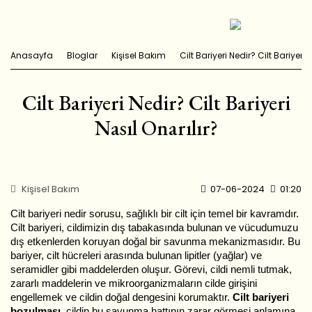
Anasayfa
Bloglar
Kişisel Bakım
Cilt Bariyeri Nedir? Cilt Bariyeri 
Cilt Bariyeri Nedir? Cilt Bariyeri
Nasıl Onarılır?
Kişisel Bakım
07-06-2024
01:20
Cilt bariyeri nedir sorusu, sağlıklı bir cilt için temel bir kavramdır.
Cilt bariyeri, cildimizin dış tabakasında bulunan ve vücudumuzu
dış etkenlerden koruyan doğal bir savunma mekanizmasıdır. Bu
bariyer, cilt hücreleri arasında bulunan lipitler (yağlar) ve
seramidler gibi maddelerden oluşur. Görevi, cildi nemli tutmak,
zararlı maddelerin ve mikroorganizmaların cilde girişini
engellemek ve cildin doğal dengesini korumaktır.
Cilt bariyeri
bozulması,
cildin bu savunma hattının zarar görmesi anlamına