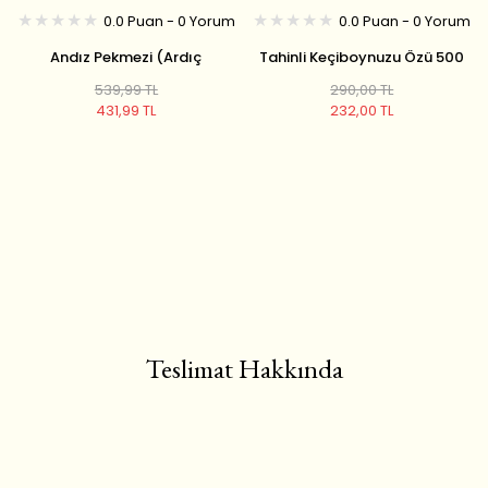
0.0 Puan - 0 Yorum
0.0 Puan - 0 Yorum
Andız Pekmezi (Ardıç
Tahinli Keçiboynuzu Özü 500
Pekmezi) 800 gr
GR / Tahinli Pekmez/
539,99 TL
290,00 TL
Kahvaltılık/ Besleyici
431,99 TL
232,00 TL
Teslimat Hakkında