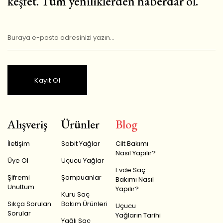
keşfet. Tüm yeniliklerden haberdar ol.
Kayıt Ol
Alışveriş
Ürünler
Blog
İletişim
Sabit Yağlar
Cilt Bakımı
Nasıl Yapılır?
Üye Ol
Uçucu Yağlar
Evde Saç
Şifremi
Şampuanlar
Bakımı Nasıl
Unuttum
Yapılır?
Kuru Saç
Sıkça Sorulan
Bakım Ürünleri
Uçucu
Sorular
Yağların Tarihi
Yağlı Saç