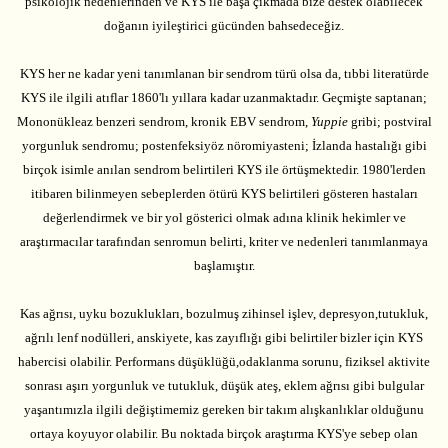
psikolojik nedenlerinden ve KYS ile başa çıkmada bize destek olabilecek
doğanın iyileştirici gücünden bahsedeceğiz.
KYS her ne kadar yeni tanımlanan bir sendrom türü olsa da, tıbbi literatürde
KYS ile ilgili atıflar 1860'lı yıllara kadar uzanmaktadır. Geçmişte saptanan;
Mononükleaz benzeri sendrom, kronik EBV sendrom,
Yuppie
gribi; postviral
yorgunluk sendromu; postenfeksiyöz nöromiyasteni; İzlanda hastalığı gibi
birçok isimle anılan sendrom belirtileri KYS ile örtüşmektedir. 1980'lerden
itibaren bilinmeyen sebeplerden ötürü KYS belirtileri gösteren hastaları
değerlendirmek ve bir yol gösterici olmak adına klinik hekimler ve
araştırmacılar tarafından senromun belirti, kriter ve nedenleri tanımlanmaya
başlamıştır.
Kas ağrısı, uyku bozuklukları, bozulmuş zihinsel işlev, depresyon,tutukluk,
ağrılı lenf nodülleri, anskiyete, kas zayıflığı gibi belirtiler bizler için KYS
habercisi olabilir. Performans düşüklüğü,odaklanma sorunu, fiziksel aktivite
sonrası aşırı yorgunluk ve tutukluk, düşük ateş, eklem ağrısı gibi bulgular
yaşantımızla ilgili değiştimemiz gereken bir takım alışkanlıklar olduğunu
ortaya koyuyor olabilir. Bu noktada birçok araştırma KYS'ye sebep olan