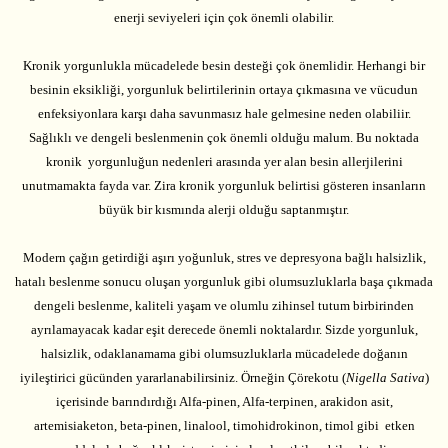
enerji seviyeleri için çok önemli olabilir.
Kronik yorgunlukla mücadelede besin desteği çok önemlidir. Herhangi bir
besinin eksikliği, yorgunluk belirtilerinin ortaya çıkmasına ve vücudun
enfeksiyonlara karşı daha savunmasız hale gelmesine neden olabiliir.
Sağlıklı ve dengeli beslenmenin çok önemli olduğu malum. Bu noktada
kronik yorgunluğun nedenleri arasında yer alan besin allerjilerini
unutmamakta fayda var. Zira kronik yorgunluk belirtisi gösteren insanların
büyük bir kısmında alerji olduğu saptanmıştır.
Modern çağın getirdiği aşırı yoğunluk, stres ve depresyona bağlı halsizlik,
hatalı beslenme sonucu oluşan yorgunluk gibi olumsuzluklarla başa çıkmada
dengeli beslenme, kaliteli yaşam ve olumlu zihinsel tutum birbirinden
ayrılamayacak kadar eşit derecede önemli noktalardır. Sizde yorgunluk,
halsizlik, odaklanamama gibi olumsuzluklarla mücadelede doğanın
iyileştirici gücünden yararlanabilirsiniz. Örneğin Çörekotu (
Nigella Sativa
)
içerisinde barındırdığı Alfa-pinen, Alfa-terpinen, arakidon asit,
artemisiaketon, beta-pinen, linalool, timohidrokinon, timol gibi etken