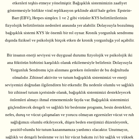
etkenleri teşhis etmeye yönelmiştir. Bağışıklık sistemimizin zaafiyet
göstermesiyle birlikte viral replikasyon şeklinde aktif hale gelen Epstein-
Barr (EBV), Herpes simplex 1 ve 2 gibi virüsler KYS belirtilerilerinin
fizyolojik belirtilerinin nedenleri arasında yer alabilir. Dolayısıyla bozulmuş
bağışıklık sistemi KYS 'de önemli bir rol oynar. Kronik yorgunluk sendromu
dışında fiziksel ve psikolojik birçok etken de kronik yorgunluğa yol açabilir.
Bir insanın enerji seviyesi ve duygusal durumu fizyolojik ve psikolojik iki
ana föktörün birbirini karşılıklı olarak etkilemesiyle belirlenir. Dolayısıyla
Yorgunluk Sendromu için alınması gereken önlemler de bu doğrultuda
olmalıdır. Zihinsel aktivite ve tutum bağışıklık sistemimizi ve enerji
seviyemizi doğrudan ilgilendiren bir etkendir. Bu nedenle olumlu ve sağlıklı
bir zihinsel tutum içerisinde olarak, bağışıklık sistemimizi destekleyecek
önlemleri almayı ihmal etmememizde fayda var. Bağışıklık sistemimizi
güçlendirecek dengeli ve sağlıklı bir beslenme programı, besin destekleri,
nefes, duruş ve vücut çalışmaları ve yorucu olmayan egzersizler vücut ve ruh
sağlığımızı olumlu etkileyecek, düşen beden enerjimizi düzenleyerek,
pozitif-olumlu bir tutum kazanmamıza yardımcı olacaktır. Unutmayın,
sağlıklı ve dengeli beslenme ve iyi bir vücut bakımı iyi bir sağlık ve yüksek