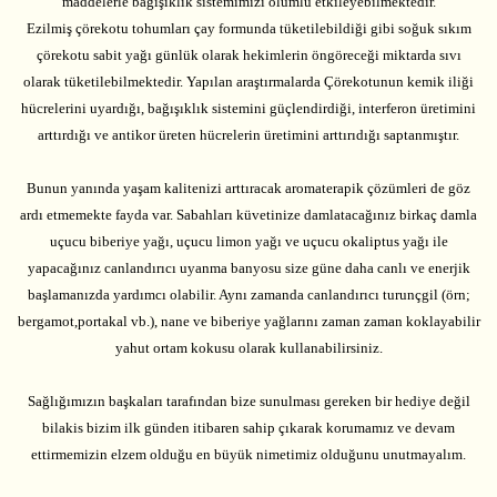
maddelerle bağışıklık sistemimizi olumlu etkileyebilmektedir.
Ezilmiş çörekotu tohumları çay formunda tüketilebildiği gibi soğuk sıkım
çörekotu sabit yağı günlük olarak hekimlerin öngöreceği miktarda sıvı
olarak tüketilebilmektedir. Yapılan araştırmalarda Çörekotunun kemik iliği
hücrelerini uyardığı, bağışıklık sistemini güçlendirdiği, interferon üretimini
arttırdığı ve antikor üreten hücrelerin üretimini arttırıdığı saptanmıştır.
Bunun yanında yaşam kalitenizi arttıracak aromaterapik çözümleri de göz
ardı etmemekte fayda var. Sabahları küvetinize damlatacağınız birkaç damla
uçucu biberiye yağı, uçucu limon yağı ve uçucu okaliptus yağı ile
yapacağınız canlandırıcı uyanma banyosu size güne daha canlı ve enerjik
başlamanızda yardımcı olabilir. Aynı zamanda canlandırıcı turunçgil (örn;
bergamot,portakal vb.), nane ve biberiye yağlarını zaman zaman koklayabilir
yahut ortam kokusu olarak kullanabilirsiniz.
Sağlığımızın başkaları tarafından bize sunulması gereken bir hediye değil
bilakis bizim ilk günden itibaren sahip çıkarak korumamız ve devam
ettirmemizin elzem olduğu en büyük nimetimiz olduğunu unutmayalım.