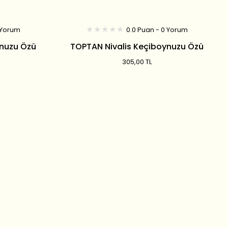
 Yorum
0.0 Puan - 0 Yorum
ynuzu Özü
TOPTAN Nivalis Keçiboynuzu Özü
800 GR
305,00 TL