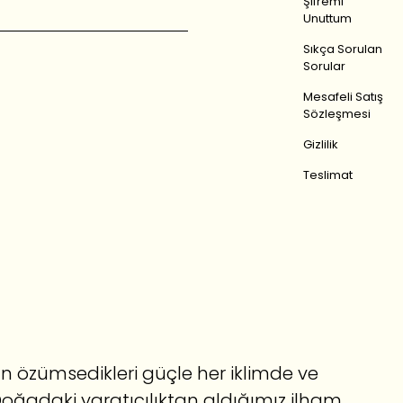
Şifremi
Unuttum
Sıkça Sorulan
Sorular
Mesafeli Satış
Sözleşmesi
Gizlilik
Teslimat
ktan özümsedikleri güçle her iklimde ve
Doğadaki yaratıcılıktan aldığımız ilham