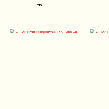
Uçucu Yağı 20 ML
210,00 TL