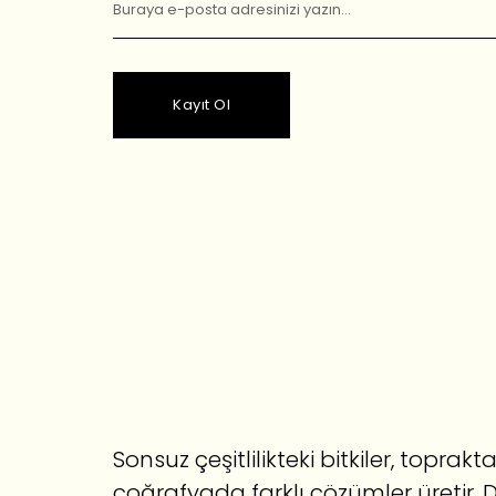
Kayıt Ol
Sonsuz çeşitlilikteki bitkiler, topra
coğrafyada farklı çözümler üretir. 