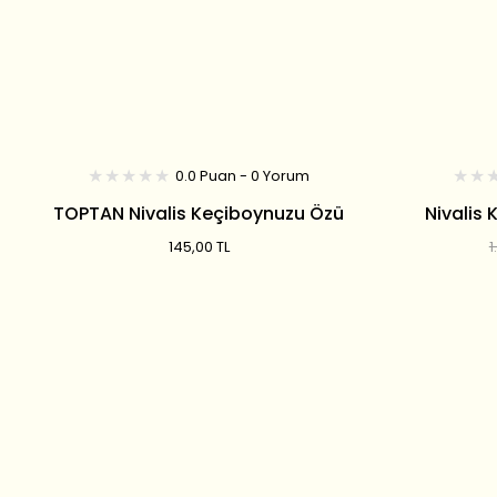
0.0 Puan - 0 Yorum
TOPTAN Nivalis Keçiboynuzu Özü
Nivalis
500 GR
145,00 TL
1