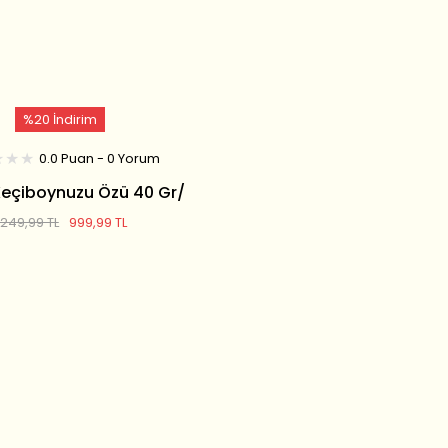
%20 İndirim
0.0 Puan - 0 Yorum
 Keçiboynuzu Özü 40 Gr/
30 Adet
.249,99 TL
999,99 TL