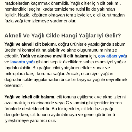
maddelerden kaçınmak önemlidir. Yağlı ciltler için cilt bakımı,
nemlendirici seçimi kadar temizleme rutini ile de yakından
ilgilidir. Nazik, köpüren olmayan temizleyiciler, cildi kurutmadan
fazla yağı temizlemeye yardımcı olur.
Akneli Ve Yağlı Cilde Hangi Yağlar İyi Gelir?
Yağlı ve akneli cilt bakımı,
doğru ürünlerle yapıldığında sebum
üretimini kontrol altına alabilir ve akne oluşumunu minimize
edebilir.
Yağlı ve akneye meyilli cilt bakımı
için,
çay ağacı yağ
ı
ve
lavanta yağı
gibi antiseptik özelliklere sahip esansiyel yağlar
faydalı olabilir. Bu yağlar, cildi yatıştırıcı etkiler sunar ve
mikroplara karşı koruma sağlar. Ancak, esansiyel yağları
doğrudan cilde uygulamadan önce bir taşıyıcı yağ ile seyreltmek
önemlidir.
Yağlı ve lekeli cilt bakımı
, cilt tonunu eşitlemek ve akne izlerini
azaltmak için niacinamide veya C vitamini gibi içerikler içeren
ürünlerle desteklenebilir. Bu tür içerikler, ciltteki fazla yağı
dengelerken, cilt tonunu aydınlatmaya ve genel görünümü
iyileştirmeye yardımcı olur.