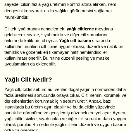
sayede, cildin fazla yağ üretimini kontrol altına alırken, nem
dengesini koruyarak cildin sağlıklı görünmesini sağlamak
mümkündür.
Ciltteki yağ oranını dengelemek,
yağlı ciltlerde
meydana
gelebilecek sivilce, siyah nokta ve diğer cilt sorunlarını
önlemede kritik bir rol oynar.
Yağlı cilt bakımı
sırasında
kullanılan ürünlerin cilt tipine uygun olması, düzenli ve nazik bir
temizlik ve gözenekleri tıkamayan hafif nemlendiriciler
kullanılması önerilir. Bu rutine düzenli peeling ve maske
uygulamaları da eklenebilir.
Yağlı Cilt Nedir?
Yağlı cilt, cildin sebum adı verilen doğal yağının normalden daha
fazla üretilmesi sonucunda ortaya çıkar. Cilt, nemini korumak ve
dış etkenlerden korunmak için sebum üretir. Ancak, bazı
insanlarda bu üretim aşırı olabilir ve bu da cildin yüzeyinde
parlak bir görünüme ve genişlemiş gözeneklere yol açar. Ayrıca,
yağlı ciltte sivilce, siyah nokta ve diğer cilt sorunları daha yaygın
olarak görülür. Bu nedenle yağlı ciltlerin düzenli ve uygun bakımı
oldukça önemlidir.