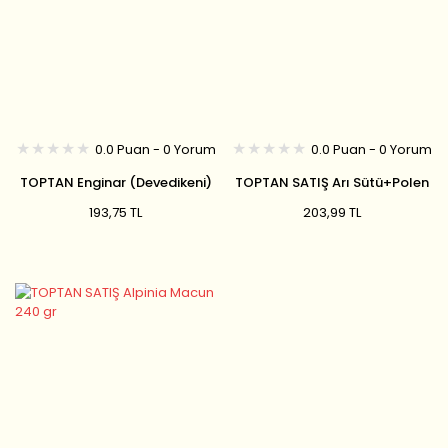
0.0 Puan - 0 Yorum
0.0 Puan - 0 Yorum
TOPTAN Enginar (Devedikeni)
TOPTAN SATIŞ Arı Sütü+Polen
Macunu / 240 gr
Ballı Macun /240 gr
193,75 TL
203,99 TL