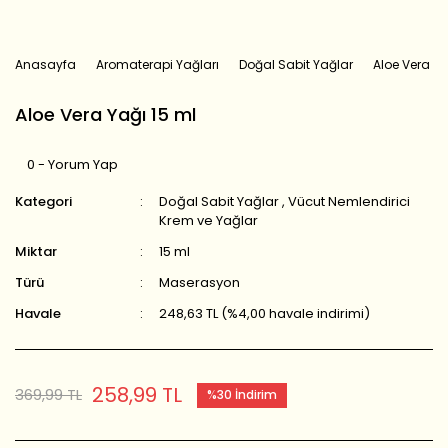
Anasayfa
Aromaterapi Yağları
Doğal Sabit Yağlar
Aloe Vera Ya
Aloe Vera Yağı 15 ml
0 - Yorum Yap
Kategori
Doğal Sabit Yağlar
,
Vücut Nemlendirici
Krem ve Yağlar
Miktar
15 ml
Türü
Maserasyon
Havale
248,63 TL (%4,00 havale indirimi)
258,99 TL
369,99 TL
%30 İndirim