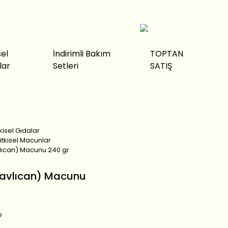
sel
İndirimli Bakım
TOPTAN
lar
Setleri
SATIŞ
tkisel Gıdalar
Bitkisel Macunlar
vlıcan) Macunu 240 gr
Havlıcan) Macunu
p