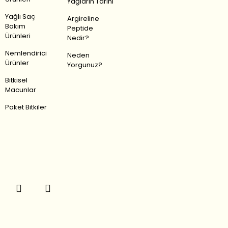
Yağların Tarihi
Yağlı Saç
Argireline
Bakım
Peptide
Ürünleri
Nedir?
Nemlendirici
Neden
Ürünler
Yorgunuz?
Bitkisel
Macunlar
Paket Bitkiler