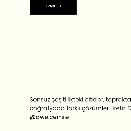
Kayıt Ol
Sonsuz çeşitlilikteki bitkiler, topra
coğrafyada farklı çözümler üretir. 
@awe.cemre