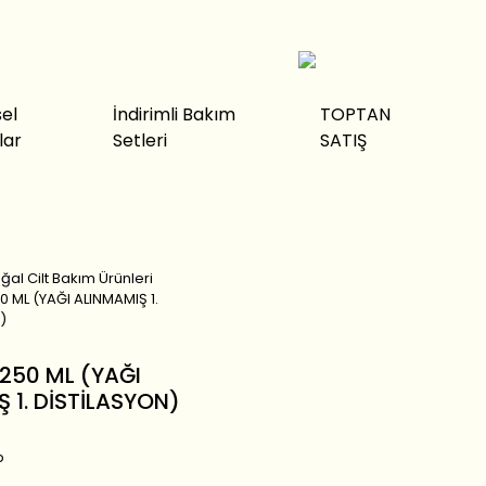
sel
İndirimli Bakım
TOPTAN
lar
Setleri
SATIŞ
ğal Cilt Bakım Ürünleri
 ML (YAĞI ALINMAMIŞ 1.
)
250 ML (YAĞI
 1. DİSTİLASYON)
p