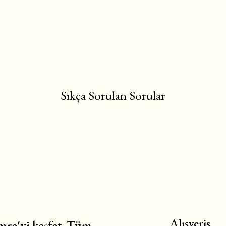
Sıkça Sorulan Sorular
Alışveriş
re'yi keşfet. Tüm