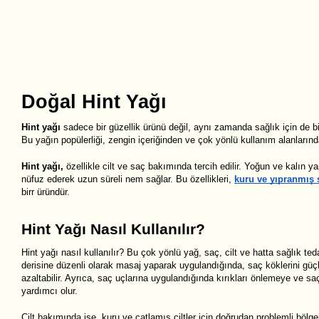
Doğal Hint Yağı
Hint yağı
sadece bir güzellik ürünü değil, aynı zamanda sağlık için de b
Bu yağın popülerliği, zengin içeriğinden ve çok yönlü kullanım alanları
Hint yağı,
özellikle cilt ve saç bakımında tercih edilir. Yoğun ve kalın ya
nüfuz ederek uzun süreli nem sağlar. Bu özellikleri,
kuru ve yıpranmış 
birr üründür.
Hint Yağı Nasıl Kullanılır?
Hint yağı nasıl kullanılır? Bu çok yönlü yağ, saç, cilt ve hatta sağlık teda
derisine düzenli olarak masaj yaparak uygulandığında, saç köklerini güçl
azaltabilir. Ayrıca, saç uçlarına uygulandığında kırıkları önlemeye ve s
yardımcı olur.
Cilt bakımında ise, kuru ve çatlamış ciltler için doğrudan problemli bölge