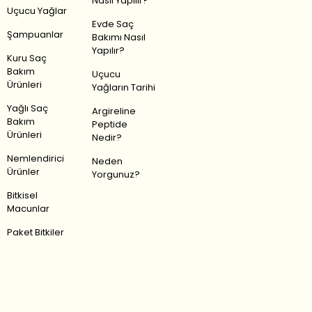
Nasıl Yapılır?
Uçucu Yağlar
Evde Saç
Şampuanlar
Bakımı Nasıl
Yapılır?
Kuru Saç
Bakım
Uçucu
Ürünleri
Yağların Tarihi
Yağlı Saç
Argireline
Bakım
Peptide
Ürünleri
Nedir?
Nemlendirici
Neden
Ürünler
Yorgunuz?
Bitkisel
Macunlar
Paket Bitkiler