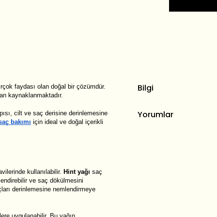
Bilgi
irçok faydası olan doğal bir çözümdür.
ndan kaynaklanmaktadır.
Yorumlar
pısı, cilt ve saç derisine derinlemesine
saç bakımı
için ideal ve doğal içerikli
vilerinde kullanılabilir.
Hint yağı
saç
endirebilir ve saç dökülmesini
açları derinlemesine nemlendirmeye
lere uygulanabilir. Bu yağın