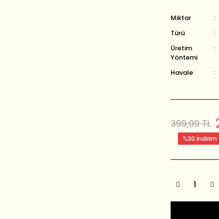
Miktar
Türü
Üretim
Yöntemi
Havale
399,99 TL
%30 İndirim