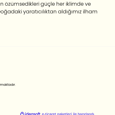
ktan özümsedikleri güçle her iklimde ve
Doğadaki yaratıcılıktan aldığımız ilham
nmaktadır.
ile
ideasoft
e-