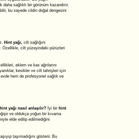
rak daha sağlıklı bir görünüm kazandırır.
ilir, bu sayede cildin doğal dengesini
ez.
Hint yağı,
cilt sağlığını
Özellikle, cilt yüzeyindeki pürüzleri
llikleri, eklem ve kas ağrılarını
yanıklar, kesikler ve cilt tahrişleri için
m evde hem de profesyonel sağlık ve
hint yağı nasıl anlaşılır?
İyi bir
hint
eğişir ve oldukça yoğun bir kıvama
iyle elde edilip edilmediğini
 taşıyıp taşımadığını gösterir. Bu