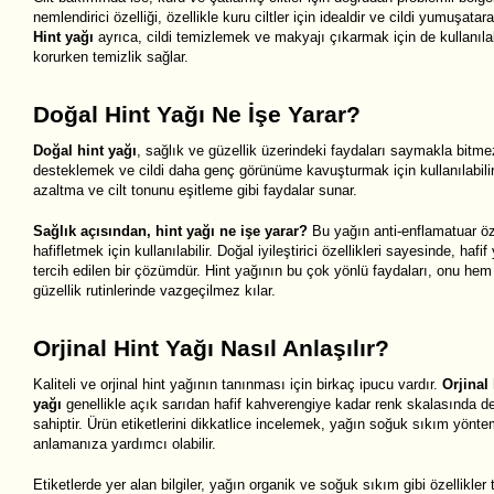
nemlendirici özelliği, özellikle kuru ciltler için idealdir ve cildi yumuşata
Hint yağı
ayrıca, cildi temizlemek ve makyajı çıkarmak için de kullanılab
korurken temizlik sağlar.
Doğal Hint Yağı Ne İşe Yarar?
Doğal hint yağı
, sağlık ve güzellik üzerindeki faydaları saymakla bitm
desteklemek ve cildi daha genç görünüme kavuşturmak için kullanılabilir. 
azaltma ve cilt tonunu eşitleme gibi faydalar sunar.
Sağlık açısından, hint yağı ne işe yarar?
Bu yağın anti-enflamatuar öze
hafifletmek için kullanılabilir. Doğal iyileştirici özellikleri sayesinde, hafif 
tercih edilen bir çözümdür. Hint yağının bu çok yönlü faydaları, onu he
güzellik rutinlerinde vazgeçilmez kılar.
Orjinal Hint Yağı Nasıl Anlaşılır?
Kaliteli ve orjinal hint yağının tanınması için birkaç ipucu vardır.
Orjinal 
yağı
genellikle açık sarıdan hafif kahverengiye kadar renk skalasında d
sahiptir. Ürün etiketlerini dikkatlice incelemek, yağın soğuk sıkım yöntem
anlamanıza yardımcı olabilir.
Etiketlerde yer alan bilgiler, yağın organik ve soğuk sıkım gibi özellikler