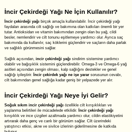
İncir Çekirdeği Yağı Ne İçin Kullanılır?
İncir çekirdeği yağı
birçok amaçla kullanılabilir. İncir çekirdeği yağı
faydaları arasında cilt sağlığı ve bakımına olan katkıları önemli bir yer
tutar. Antioksidan ve vitamin bakımından zengin olan bu yağ, cildi
besler, nemlendirir ve cilt tonunu eşitlemeye yardımcı olur. Ayrıca saç
bakımında da kullanılır, saç köklerini güçlendirir ve saçların daha parlak
ve sağlıklı görünmesini sağlar.
Sağlık açısından,
incir çekirdeği yağı
sindirim sistemine yardımcı
olabilir ve bağışıklık sistemini güçlendirebilir. Omega-3 ve Omega-6 yağ
asitleri açısından zengin olması, kalp sağlığını destekler ve genel
sağlığı iyileştirir.
İncir çekirdek yağı ne işe yarar
sorusunun cevabı,
cilt bakımından genel sağlığa kadar geniş bir yelpazede yer alır.
İncir Çekirdeği Yağı Neye İyi Gelir?
Soğuk sıkım incir çekirdeği yağı
özellikle cilt kırışıklıkları ve
yaşlanma belirtileri ile mücadelede etkilidir.
İncir çekirdeği yağı
kırışıklık ve ince çizgileri azaltmada yardımcı olur, cildin elastikiyetini
artırarak daha genç ve canlı bir görünüm sağlar. Cilt üzerindeki
yatıştırıcı etkisi, akne ve sivilce izlerinin giderilmesine de katkıda
bulunur.