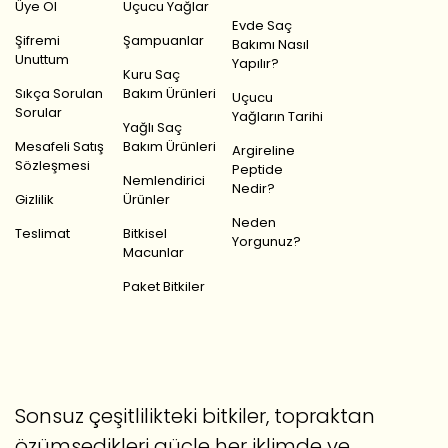
Üye Ol
Uçucu Yağlar
Evde Saç
Şifremi
Şampuanlar
Bakımı Nasıl
Unuttum
Yapılır?
Kuru Saç
Sıkça Sorulan
Bakım Ürünleri
Uçucu
Sorular
Yağların Tarihi
Yağlı Saç
Mesafeli Satış
Bakım Ürünleri
Argireline
Sözleşmesi
Peptide
Nemlendirici
Nedir?
Gizlilik
Ürünler
Neden
Teslimat
Bitkisel
Yorgunuz?
Macunlar
Paket Bitkiler
Sonsuz çeşitlilikteki bitkiler, topraktan
özümsedikleri güçle her iklimde ve