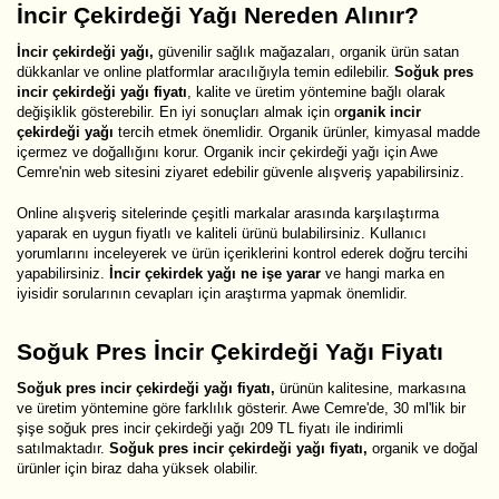
İncir Çekirdeği Yağı Nereden Alınır?
İncir çekirdeği yağı,
güvenilir sağlık mağazaları, organik ürün satan
dükkanlar ve online platformlar aracılığıyla temin edilebilir.
Soğuk pres
incir çekirdeği yağı fiyatı
, kalite ve üretim yöntemine bağlı olarak
değişiklik gösterebilir. En iyi sonuçları almak için o
rganik incir
çekirdeği yağı
tercih etmek önemlidir. Organik ürünler, kimyasal madde
içermez ve doğallığını korur. Organik incir çekirdeği yağı için Awe
Cemre'nin web sitesini ziyaret edebilir güvenle alışveriş yapabilirsiniz.
Online alışveriş sitelerinde çeşitli markalar arasında karşılaştırma
yaparak en uygun fiyatlı ve kaliteli ürünü bulabilirsiniz. Kullanıcı
yorumlarını inceleyerek ve ürün içeriklerini kontrol ederek doğru tercihi
yapabilirsiniz.
İncir çekirdek yağı ne işe yarar
ve hangi marka en
iyisidir sorularının cevapları için araştırma yapmak önemlidir.
Soğuk Pres İncir Çekirdeği Yağı Fiyatı
Soğuk pres incir çekirdeği yağı fiyatı,
ürünün kalitesine, markasına
ve üretim yöntemine göre farklılık gösterir. Awe Cemre'de, 30 ml'lik bir
şişe soğuk pres incir çekirdeği yağı 209 TL fiyatı ile indirimli
satılmaktadır.
Soğuk pres incir çekirdeği yağı fiyatı,
organik ve doğal
ürünler için biraz daha yüksek olabilir.