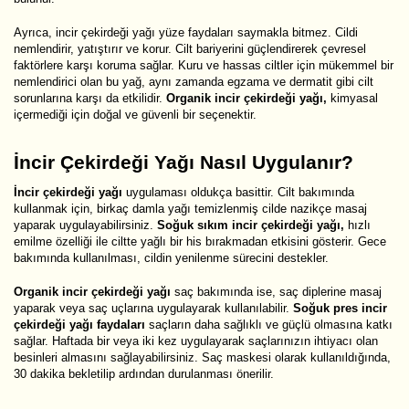
Ayrıca, incir çekirdeği yağı yüze faydaları saymakla bitmez. Cildi
nemlendirir, yatıştırır ve korur. Cilt bariyerini güçlendirerek çevresel
faktörlere karşı koruma sağlar. Kuru ve hassas ciltler için mükemmel bir
nemlendirici olan bu yağ, aynı zamanda egzama ve dermatit gibi cilt
sorunlarına karşı da etkilidir.
Organik incir çekirdeği yağı,
kimyasal
içermediği için doğal ve güvenli bir seçenektir.
İncir Çekirdeği Yağı Nasıl Uygulanır?
İncir çekirdeği yağı
uygulaması oldukça basittir. Cilt bakımında
kullanmak için, birkaç damla yağı temizlenmiş cilde nazikçe masaj
yaparak uygulayabilirsiniz.
Soğuk sıkım incir çekirdeği yağı,
hızlı
emilme özelliği ile ciltte yağlı bir his bırakmadan etkisini gösterir. Gece
bakımında kullanılması, cildin yenilenme sürecini destekler.
Organik incir çekirdeği yağı
saç bakımında ise, saç diplerine masaj
yaparak veya saç uçlarına uygulayarak kullanılabilir.
Soğuk pres incir
çekirdeği yağı faydaları
saçların daha sağlıklı ve güçlü olmasına katkı
sağlar. Haftada bir veya iki kez uygulayarak saçlarınızın ihtiyacı olan
besinleri almasını sağlayabilirsiniz. Saç maskesi olarak kullanıldığında,
30 dakika bekletilip ardından durulanması önerilir.