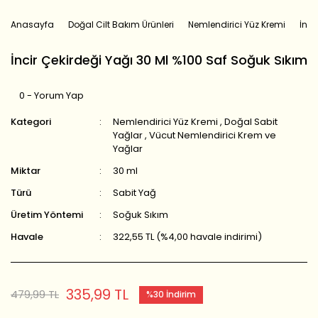
Anasayfa
Doğal Cilt Bakım Ürünleri
Nemlendirici Yüz Kremi
İnci
İncir Çekirdeği Yağı 30 Ml %100 Saf Soğuk Sıkım
0 - Yorum Yap
Kategori
Nemlendirici Yüz Kremi
,
Doğal Sabit
Yağlar
,
Vücut Nemlendirici Krem ve
Yağlar
Miktar
30 ml
Türü
Sabit Yağ
Üretim Yöntemi
Soğuk Sıkım
Havale
322,55 TL (%4,00 havale indirimi)
335,99 TL
479,99 TL
%30 İndirim