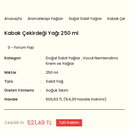
Anasayfa
Aromaterapi Yağları
Doğal Sabit Yağlar
Kabak Çekir
Kabak Çekirdeği Yağı 250 ml
0 - Yorum Yap
Kategori
Doğal Sabit Yağlar
,
Vücut Nemlendirici
Krem ve Yağlar
Miktar
250 ml
Türü
Sabit Yağ
Üretim Yöntemi
Soğuk Sıkım
Havale
500,63 TL (%4,00 havale indirimi)
521,49 TL
744,99 TL
%30 İndirim