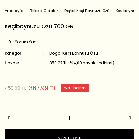
Anasayfa
Bitkisel Gıdalar
Doğal Keçi Boynuzu Özü
Keçiboynuz
Keçiboynuzu Özü 700 GR
0 - Yorum Yap
Kategori
Doğal Keçi Boynuzu Özü
Havale
353,27 TL (%4,00 havale indirimi)
367,99 TL
459,99 TL
%20 İndirim
SEPETE EKLE