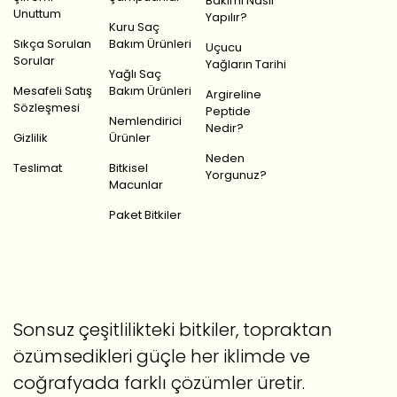
Bakımı Nasıl
Unuttum
Yapılır?
Kuru Saç
Sıkça Sorulan
Bakım Ürünleri
Uçucu
Sorular
Yağların Tarihi
Yağlı Saç
Mesafeli Satış
Bakım Ürünleri
Argireline
Sözleşmesi
Peptide
Nemlendirici
Nedir?
Gizlilik
Ürünler
Neden
Teslimat
Bitkisel
Yorgunuz?
Macunlar
Paket Bitkiler
Sonsuz çeşitlilikteki bitkiler, topraktan
özümsedikleri güçle her iklimde ve
coğrafyada farklı çözümler üretir.