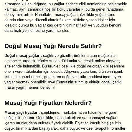
sırasında kullanıldığında, bu yağlar sadece cildi nemlendirip beslemekle
kalmaz, aynı zamanda hoş bir koku yayarlar ki bu da genel rahatlama
deneyimini artırır. Rahatlatıcı masaj yağları, özellikle yoğun stres
altında olan veya düzenli olarak fiziksel aktivite yapan kişiler için
idealdir, çünkü bu yağlar kas gerginliğini hafifletir ve vücudun kendini
daha hızlı yenilemesine yardımcı olur.
Doğal Masaj Yağı Nerede Satılır?
Doğal masaj yağları,
sağlık ve güzellik ürünleri satan mağazalar,
eczaneler, organik ürünler sunan dükkanlar ve çeşitli online alışveriş
sitelerinde bulunabilir. Bu ürünler, özellikle doğal ve organik bileşenlere
önem veren tüketiciler için idealdir. Alışveriş yaparken, ürünlerin içerik
listesini kontrol etmek, gerçekten doğal ve katkı maddesi içermeyen
yağlar seçmek önemlidir. Awe Cemre'nin sunmuş olduğu doğal içerikli
masaj yağını hemen deneyin!
Masaj Yağı Fiyatları Nelerdir?
Masaj yağı fiyatları,
içeriklerine, markalarına ve hacimlerine göre
değişiklik gösterir. Genellikle, daha kaliteli ve saf esansiyel yağlar
içeren ürünler daha yüksek fiyatlı olabilir. Fiyatlar, küçük bir şişe için
düşük bir miktardan başlayarak, daha büyük ve özel terapötik formüller