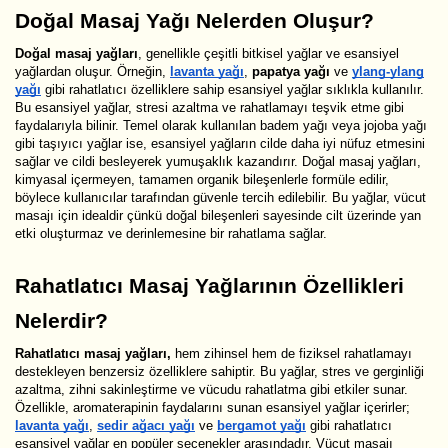
Doğal Masaj Yağı Nelerden Oluşur?
Doğal masaj yağları
, genellikle çeşitli bitkisel yağlar ve esansiyel
yağlardan oluşur. Örneğin,
lavanta yağı
,
papatya yağı
ve
ylang-ylang
yağı
gibi rahatlatıcı özelliklere sahip esansiyel yağlar sıklıkla kullanılır.
Bu esansiyel yağlar, stresi azaltma ve rahatlamayı teşvik etme gibi
faydalarıyla bilinir. Temel olarak kullanılan badem yağı veya jojoba yağı
gibi taşıyıcı yağlar ise, esansiyel yağların cilde daha iyi nüfuz etmesini
sağlar ve cildi besleyerek yumuşaklık kazandırır. Doğal masaj yağları,
kimyasal içermeyen, tamamen organik bileşenlerle formüle edilir,
böylece kullanıcılar tarafından güvenle tercih edilebilir. Bu yağlar, vücut
masajı için idealdir çünkü doğal bileşenleri sayesinde cilt üzerinde yan
etki oluşturmaz ve derinlemesine bir rahatlama sağlar.
Rahatlatıcı Masaj Yağlarının Özellikleri
Nelerdir?
Rahatlatıcı masaj yağları,
hem zihinsel hem de fiziksel rahatlamayı
destekleyen benzersiz özelliklere sahiptir. Bu yağlar, stres ve gerginliği
azaltma, zihni sakinleştirme ve vücudu rahatlatma gibi etkiler sunar.
Özellikle, aromaterapinin faydalarını sunan esansiyel yağlar içerirler;
lavanta yağı
,
sedir ağacı yağı
ve
bergamot yağı
gibi rahatlatıcı
esansiyel yağlar en popüler seçenekler arasındadır. Vücut masajı