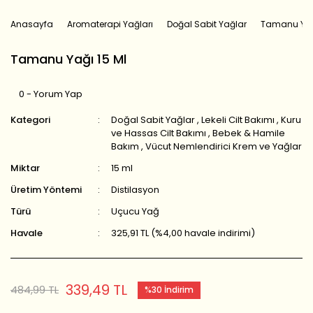
Anasayfa
Aromaterapi Yağları
Doğal Sabit Yağlar
Tamanu Yağı
Tamanu Yağı 15 Ml
0 - Yorum Yap
Kategori
Doğal Sabit Yağlar
,
Lekeli Cilt Bakımı
,
Kuru
ve Hassas Cilt Bakımı
,
Bebek & Hamile
Bakım
,
Vücut Nemlendirici Krem ve Yağlar
Miktar
15 ml
Üretim Yöntemi
Distilasyon
Türü
Uçucu Yağ
Havale
325,91 TL (%4,00 havale indirimi)
339,49 TL
484,99 TL
%30 İndirim