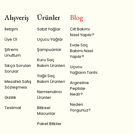
Alışveriş
Ürünler
Blog
İletişim
Sabit Yağlar
Cilt Bakımı
Nasıl Yapılır?
Üye Ol
Uçucu Yağlar
Evde Saç
Şifremi
Şampuanlar
Bakımı Nasıl
Unuttum
Yapılır?
Kuru Saç
Sıkça Sorulan
Bakım Ürünleri
Uçucu
Sorular
Yağların Tarihi
Yağlı Saç
Mesafeli Satış
Bakım Ürünleri
Argireline
Sözleşmesi
Peptide
Nemlendirici
Nedir?
Gizlilik
Ürünler
Neden
Teslimat
Bitkisel
Yorgunuz?
Macunlar
Paket Bitkiler