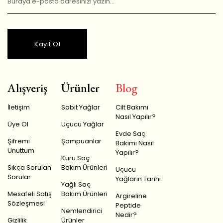
Kayıt Ol
Alışveriş
Ürünler
Blog
İletişim
Sabit Yağlar
Cilt Bakımı
Nasıl Yapılır?
Üye Ol
Uçucu Yağlar
Evde Saç
Şifremi
Şampuanlar
Bakımı Nasıl
Unuttum
Yapılır?
Kuru Saç
Sıkça Sorulan
Bakım Ürünleri
Uçucu
Sorular
Yağların Tarihi
Yağlı Saç
Mesafeli Satış
Bakım Ürünleri
Argireline
Sözleşmesi
Peptide
Nemlendirici
Nedir?
Gizlilik
Ürünler