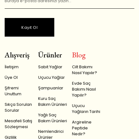
Kayıt Ol
Alışveriş
Ürünler
Blog
İletişim
Sabit Yağlar
Cilt Bakımı
Nasıl Yapılır?
Üye Ol
Uçucu Yağlar
Evde Saç
Şifremi
Şampuanlar
Bakımı Nasıl
Unuttum
Yapılır?
Kuru Saç
Sıkça Sorulan
Bakım Ürünleri
Uçucu
Sorular
Yağların Tarihi
Yağlı Saç
Mesafeli Satış
Bakım Ürünleri
Argireline
Sözleşmesi
Peptide
Nemlendirici
Nedir?
Gizlilik
Ürünler