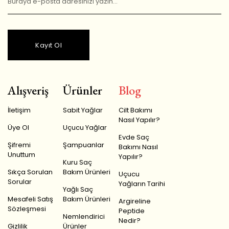
Kayıt Ol
Alışveriş
Ürünler
Blog
İletişim
Sabit Yağlar
Cilt Bakımı
Nasıl Yapılır?
Üye Ol
Uçucu Yağlar
Evde Saç
Şifremi
Şampuanlar
Bakımı Nasıl
Unuttum
Yapılır?
Kuru Saç
Sıkça Sorulan
Bakım Ürünleri
Uçucu
Sorular
Yağların Tarihi
Yağlı Saç
Mesafeli Satış
Bakım Ürünleri
Argireline
Sözleşmesi
Peptide
Nemlendirici
Nedir?
Gizlilik
Ürünler